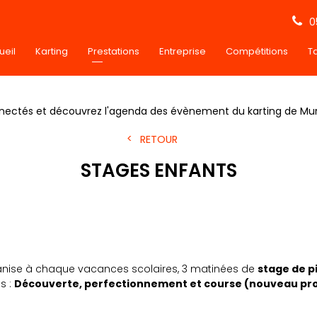
0
ueil
Karting
Prestations
Entreprise
Compétitions
Ta
nectés et découvrez l'agenda des évènement du karting de Mu
RETOUR
STAGES ENFANTS
ganise à chaque vacances scolaires, 3 matinées de
stage de p
s :
Découverte, perfectionnement et course (nouveau p
-