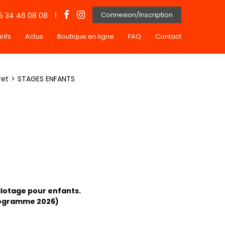
Connexion/Inscription
5 34 46 08 08
rifs
Actus
Boutique en ligne
FAQ
Contact
ret
STAGES ENFANTS
ilotage pour enfants.
rogramme 2026)