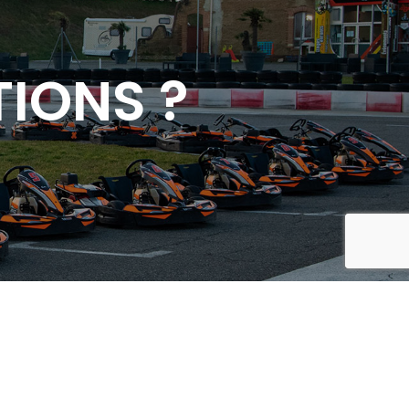
IONS ?
reca