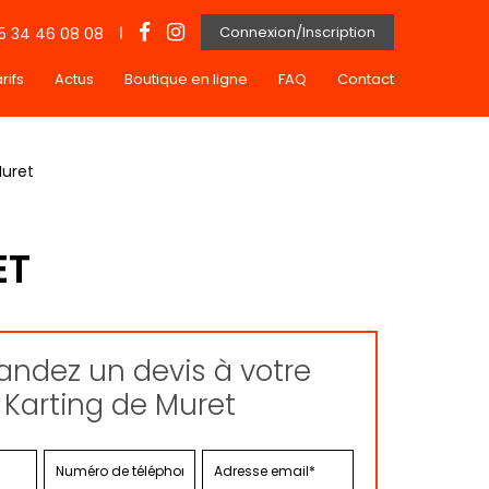
Connexion/Inscription
5 34 46 08 08
rifs
Actus
Boutique en ligne
FAQ
Contact
Muret
ET
ndez un devis à votre
Karting de Muret