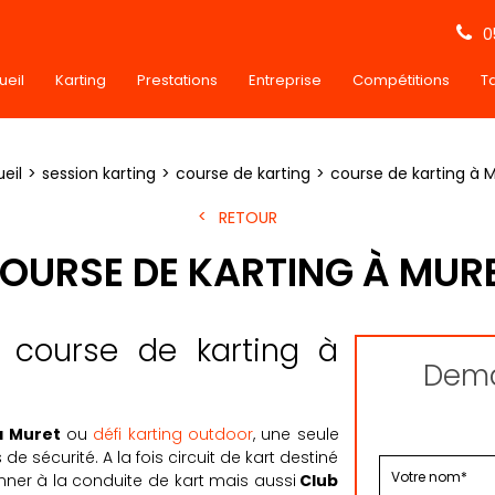
0
ueil
Karting
Prestations
Entreprise
Compétitions
Ta
eil
session karting
course de karting
course de karting à 
RETOUR
OURSE DE KARTING À MUR
course de karting à
Dema
à Muret
ou
défi karting outdoor
, une seule
de sécurité. A la fois circuit de kart destiné
ionner à la conduite de kart mais aussi
Club