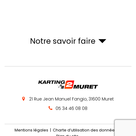
Notre savoir faire
21 Rue Jean Manuel Fangio,
31600
Muret
05 34 46 08 08
reca
Mentions légales
Charte d’utilisation des données