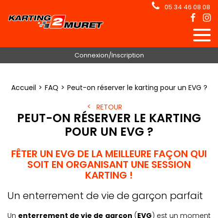
05 34 46 08 08
Connexion/Inscription
Accueil
FAQ
Peut-on réserver le karting pour un EVG ?
RETOUR
PEUT-ON RÉSERVER LE KARTING
POUR UN EVG ?
FÊTER UN EVG DE LA MEILLEURE FAÇON QUI
SOIT EN ORGANISANT UNE SESSION
KARTING !
Un enterrement de vie de garçon parfait
Un
enterrement de vie de garçon
(
EVG
) est un moment